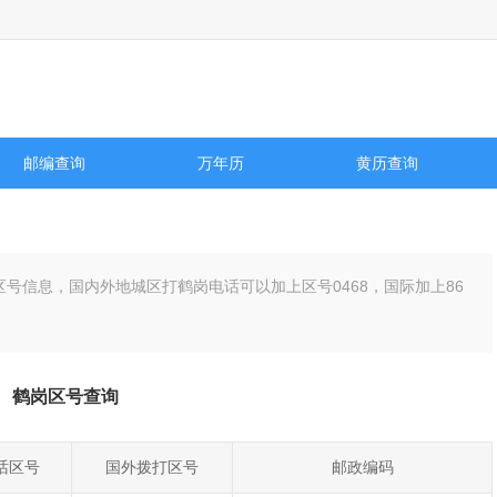
邮编查询
万年历
黄历查询
区号信息，国内外地城区打鹤岗电话可以加上区号
0468
，国际加上86
鹤岗区号查询
话区号
国外拨打区号
邮政编码