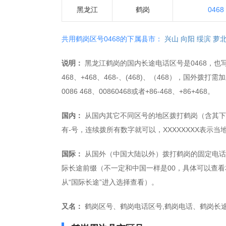
黑龙江
鹤岗
0468
共用鹤岗区号0468的下属县市：
兴山
向阳
绥滨
萝
说明：
黑龙江鹤岗的国内长途电话区号是0468，也写作+
468、+468、468-、(468)、（468），国外拨打
0086 468、00860468或者+86-468、+86+468。
国内：
从国内其它不同区号的地区拨打鹤岗（含其下县市
有-号，连续拨所有数字就可以，XXXXXXXX表示
国际：
从国外（中国大陆以外）拨打鹤岗的固定电话，拨打
际长途前缀（不一定和中国一样是00，具体可以查看
从“国际长途”进入选择查看）。
又名：
鹤岗区号、鹤岗电话区号,鹤岗电话、鹤岗长途