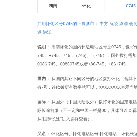
湖南
怀化
0745
共用怀化区号0745的下属县市：
中方
沅陵
溆浦
会
道
洪江
说明：
湖南怀化的国内长途电话区号是0745，也写作+07
745、+745、745-、(745)、（745），国外拨打
0086 745、00860745或者+86-745、+86+745。
国内：
从国内其它不同区号的地区拨打怀化（含其下县市
有-号，连续拨所有数字就可以，XXXXXXXX表示
国际：
从国外（中国大陆以外）拨打怀化的固定电话，拨打
际长途前缀（不一定和中国一样是00，具体可以查看
从“国际长途”进入选择查看）。
又名：
怀化区号、怀化电话区号,怀化电话、怀化长途