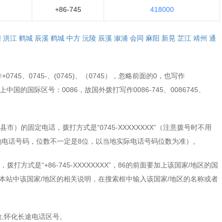
+86-745
418000
同
洪江
鹤城
辰溪
鹤城
中方
沅陵
辰溪
溆浦
会同
麻阳
新晃
芷江
靖州
通
45、0745-、(0745)、（0745），忽略前面的0，也写作
需加上中国的国际区号：0086，故国外拨打写作0086-745、0086745、
）的固定电话，拨打方式是“0745-XXXXXXXX”（注意拨号时不用
当地电话号码，位数不一定是8位，以当地实际电话号码位数为准）。
方式是“+86-745-XXXXXXXX”，86的前面要加上该国家/地区的国
本站中该国家/地区的相关说明，在搜索框中输入该国家/地区的名称或者
,怀化长途电话区号。