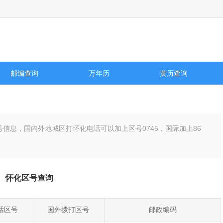
邮编查询
万年历
黄历查询
号信息，国内外地城区打怀化电话可以加上区号
0745
，国际加上86
怀化区号查询
话区号
国外拨打区号
邮政编码