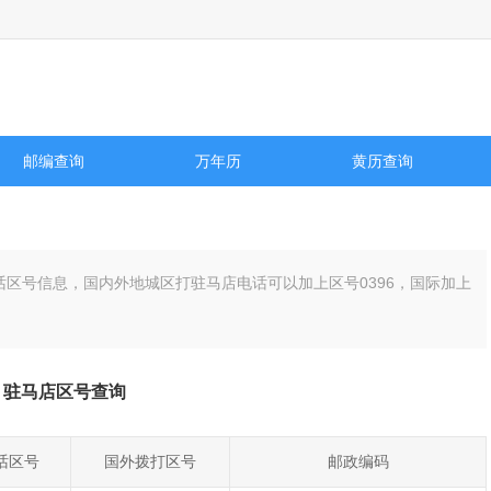
提供全国国内城市天气预报，旅游景点天气预报，国际城市天气预报以及历史天气预
邮编查询
万年历
黄历查询
话区号信息，国内外地城区打驻马店电话可以加上区号
0396
，国际加上
驻马店区号查询
话区号
国外拨打区号
邮政编码