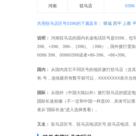
河南
驻马店
0396
共用驻马店区号0396的下属县市：
驿城
西平
上蔡
说明：
河南驻马店的国内长途电话区号是0396，也写作+
396、+396、396-、(396)、（396），国外拨打
0086 396、00860396或者+86-396、+86+396。
国内：
从国内其它不同区号的地区拨打驻马店（含其下县
有-号，连续拨所有数字就可以，XXXXXXXX表示
国际：
从国外（中国大陆以外）拨打驻马店的固定电话，拨
国际长途前缀（不一定和中国一样是00，具体可以查
者从“国际长途”进入选择查看）。
又名：
驻马店区号、驻马店电话区号,驻马店电话、