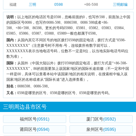
福建
三明
0598
+86-598
三明邮编
说明：
以上地区的电话区号是0598，忽略前面的0，也写作598，前面加上中国
的国际区号0086，也写作0086-598、0086598、0086 598或者+86-
598、+86+598、86598。更长的号码05980、05981、05982、05983、05984、
05985、05986、05987、05988、05989一般也都属于0598。
国内：
从国内其它不同区号的地区拨打0598的固定电话，拨打方式是“0598-
XXXXXXXX”（注意拨号时不用有-号，连续拨所有数字就可以，
XXXXXXXX表示当地电话号码，位数不一定是8位，以当地实际电话号码位
数为准）。
国际：
从国外（中国大陆以外）拨打0598的固定电话，拨打方式是“+86-598-
XXXXXXXX”，86的前面要加上该国家/地区的国际长途前缀（不一定和中国
一样是00，具体可以查看本站中该国家/地区的相关说明，在搜索框中输入该
国家/地区的名称或者从“国际长途”进入选择查看）。
别名：
0086598、0086-598。
又名：
0598是哪里的区号、0598是哪的区号、0598是哪里的号码。
三明周边县市区号
福州区号
(0591)
厦门区号
(0592)
莆田区号
(0594)
泉州区号
(0595)