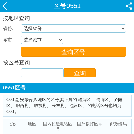
区号0551
按地区查询
省份:
城市:
按区号查询
0551区号
0551是 安徽合肥 地区的区号,其下属的 瑶海区、 蜀山区、 庐阳
区、 肥西县、 肥东县、 长丰县、 包河区、 的电话区号也均为
0551。
省份
地区
国内长途电话区
国外拨打区号
邮政编码
号