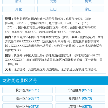
衢江
龙游
柯城
开化
江山
常山
说明：
衢州龙游区的国内长途电话区号是0570，也写作+0570、0570-、
(0570)、（0570），忽略前面的0，也写作570、+570、570-、(570)、
（570），国外拨打需加上中国的国际区号：0086，故国外拨打写作0086-
570、0086570、0086 570、00860570或者+86-570、+86+570。
国内：
从国内其它不同区号的地区拨打龙游（含其下县区）的固定电话，拨打
方式是“0570-XXXXXXXX”（注意拨号时不用有-号，连续拨所有数字就可
以，XXXXXXXX表示当地电话号码，位数不一定是8位，以当地实际电话号
码位数为准）。
国际：
从国外（中国大陆以外）拨打龙游的固定电话，拨打方式是“+86-570-
XXXXXXXX”，86的前面要加上该国家/地区的国际长途前缀（不一定和中国
一样是00）。
又名：
龙游区号、龙游电话区号,龙游电话、龙游长途,龙游长途电话区号。
龙游周边县区区号
杭州区号
(0571)
宁波区号
(0574)
温州区号
(0577)
嘉兴区号
(0573)
湖州区号
(0572)
绍兴区号
(0575)