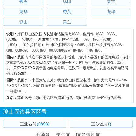
秀英
琼山
美兰
龙华
秀英
龙华
琼山
美兰
说明：
海口琼山区的国内长途电话区号是0898，也写作+0898、0898-、
(0898)、（0898），忽略前面的0，也写作898、+898、898-、(898)、
（898），国外拨打需加上中国的国际区号：0086，故国外拨打写作0086-
898、0086898、0086 898、00860898或者+86-898、+86+898。
国内：
从国内其它不同区号的地区拨打琼山（含其下县区）的固定电话，拨打
方式是“0898-XXXXXXXX”（注意拨号时不用有-号，连续拨所有数字就可
以，XXXXXXXX表示当地电话号码，位数不一定是8位，以当地实际电话号
码位数为准）。
国际：
从国外（中国大陆以外）拨打琼山的固定电话，拨打方式是“+86-898-
XXXXXXXX”，86的前面要加上该国家/地区的国际长途前缀（不一定和中国
一样是00）。
又名：
琼山区号、琼山电话区号,琼山电话、琼山长途,琼山长途电话区号。
琼山周边县区区号
三亚区号
(0898)
三沙区号
()
电脑版
天气网
区号查询网
|
|