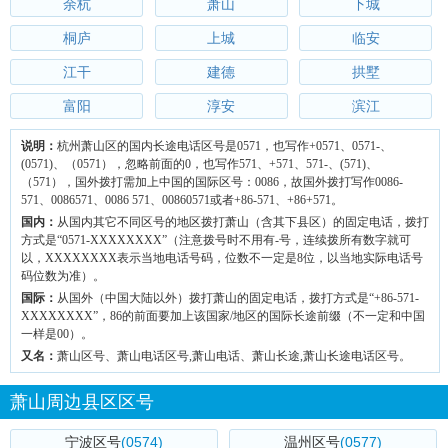
余杭
萧山
下城
桐庐
上城
临安
江干
建德
拱墅
富阳
淳安
滨江
说明：
杭州萧山区的国内长途电话区号是0571，也写作+0571、0571-、
(0571)、（0571），忽略前面的0，也写作571、+571、571-、(571)、
（571），国外拨打需加上中国的国际区号：0086，故国外拨打写作0086-
571、0086571、0086 571、00860571或者+86-571、+86+571。
国内：
从国内其它不同区号的地区拨打萧山（含其下县区）的固定电话，拨打
方式是“0571-XXXXXXXX”（注意拨号时不用有-号，连续拨所有数字就可
以，XXXXXXXX表示当地电话号码，位数不一定是8位，以当地实际电话号
码位数为准）。
国际：
从国外（中国大陆以外）拨打萧山的固定电话，拨打方式是“+86-571-
XXXXXXXX”，86的前面要加上该国家/地区的国际长途前缀（不一定和中国
一样是00）。
又名：
萧山区号、萧山电话区号,萧山电话、萧山长途,萧山长途电话区号。
萧山周边县区区号
宁波区号
(0574)
温州区号
(0577)