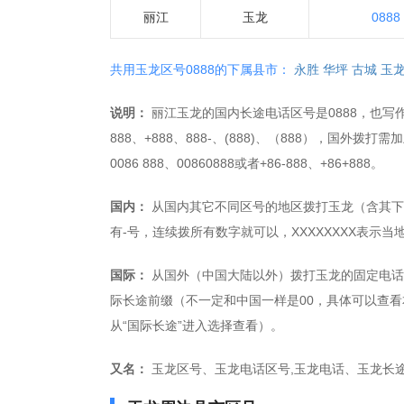
丽江
玉龙
0888
共用玉龙区号0888的下属县市：
永胜
华坪
古城
玉
说明：
丽江玉龙的国内长途电话区号是0888，也写作+08
888、+888、888-、(888)、（888），国外拨打
0086 888、00860888或者+86-888、+86+888。
国内：
从国内其它不同区号的地区拨打玉龙（含其下县市
有-号，连续拨所有数字就可以，XXXXXXXX表示
国际：
从国外（中国大陆以外）拨打玉龙的固定电话，拨打
际长途前缀（不一定和中国一样是00，具体可以查看
从“国际长途”进入选择查看）。
又名：
玉龙区号、玉龙电话区号,玉龙电话、玉龙长途