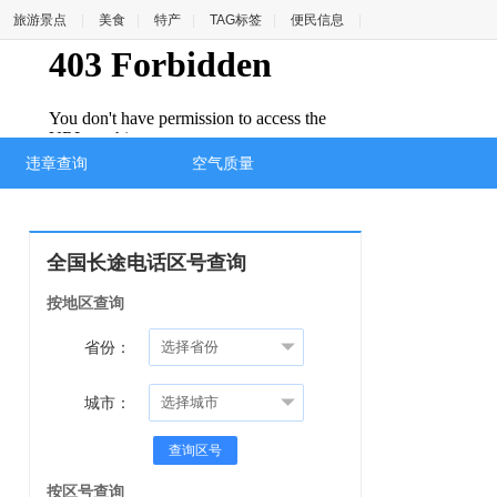
旅游景点
|
美食
|
特产
|
TAG标签
|
便民信息
|
违章查询
空气质量
全国长途电话区号查询
按地区查询
省份：
城市：
查询区号
按区号查询