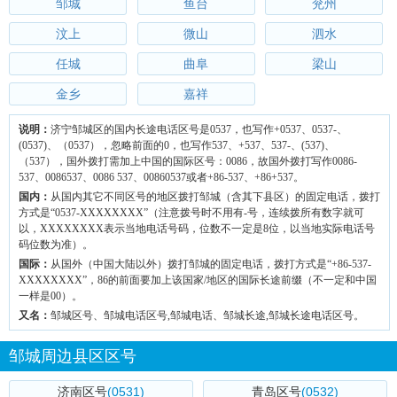
邹城
鱼台
兖州
汶上
微山
泗水
任城
曲阜
梁山
金乡
嘉祥
说明：
济宁邹城区的国内长途电话区号是0537，也写作+0537、0537-、
(0537)、（0537），忽略前面的0，也写作537、+537、537-、(537)、
（537），国外拨打需加上中国的国际区号：0086，故国外拨打写作0086-
537、0086537、0086 537、00860537或者+86-537、+86+537。
国内：
从国内其它不同区号的地区拨打邹城（含其下县区）的固定电话，拨打
方式是“0537-XXXXXXXX”（注意拨号时不用有-号，连续拨所有数字就可
以，XXXXXXXX表示当地电话号码，位数不一定是8位，以当地实际电话号
码位数为准）。
国际：
从国外（中国大陆以外）拨打邹城的固定电话，拨打方式是“+86-537-
XXXXXXXX”，86的前面要加上该国家/地区的国际长途前缀（不一定和中国
一样是00）。
又名：
邹城区号、邹城电话区号,邹城电话、邹城长途,邹城长途电话区号。
邹城周边县区区号
济南区号
(0531)
青岛区号
(0532)