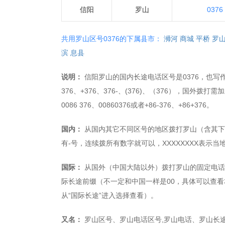
信阳
罗山
0376
共用罗山区号0376的下属县市：
浉河
商城
平桥
罗
滨
息县
说明：
信阳罗山的国内长途电话区号是0376，也写作+03
376、+376、376-、(376)、（376），国外拨打
0086 376、00860376或者+86-376、+86+376。
国内：
从国内其它不同区号的地区拨打罗山（含其下县市
有-号，连续拨所有数字就可以，XXXXXXXX表示
国际：
从国外（中国大陆以外）拨打罗山的固定电话，拨打
际长途前缀（不一定和中国一样是00，具体可以查看
从“国际长途”进入选择查看）。
又名：
罗山区号、罗山电话区号,罗山电话、罗山长途