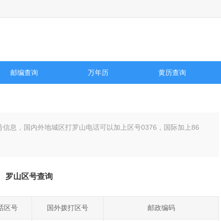
邮编查询
万年历
黄历查询
号信息，国内外地城区打罗山电话可以加上区号
0376
，国际加上86
罗山区号查询
话区号
国外拨打区号
邮政编码