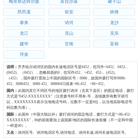
梅里斯达斡尔族
富拉尔基
碾子山
昂昂溪
依安
铁锋
泰来
讷河
龙沙
龙江
克山
克东
建华
甘南
富裕
拜泉
说明：
齐齐哈尔讷河区的国内长途电话区号是0452，也写作+0452、0452-、
(0452)、（0452），忽略前面的0，也写作452、+452、452-、(452)、
（452），国外拨打需加上中国的国际区号：0086，故国外拨打写作0086-
452、0086452、0086 452、00860452或者+86-452、+86+452。
国内：
从国内其它不同区号的地区拨打讷河（含其下县区）的固定电话，拨打
方式是“0452-XXXXXXXX”（注意拨号时不用有-号，连续拨所有数字就可
以，XXXXXXXX表示当地电话号码，位数不一定是8位，以当地实际电话号
码位数为准）。
国际：
从国外（中国大陆以外）拨打讷河的固定电话，拨打方式是“+86-452-
XXXXXXXX”，86的前面要加上该国家/地区的国际长途前缀（不一定和中国
一样是00）。
又名：
讷河区号、讷河电话区号,讷河电话、讷河长途,讷河长途电话区号。