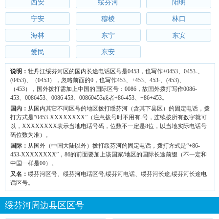
西安
绥芬河
阳明
宁安
穆棱
林口
海林
东宁
东安
爱民
东安
说明：
牡丹江绥芬河区的国内长途电话区号是0453，也写作+0453、0453-、
(0453)、（0453），忽略前面的0，也写作453、+453、453-、(453)、
（453），国外拨打需加上中国的国际区号：0086，故国外拨打写作0086-
453、0086453、0086 453、00860453或者+86-453、+86+453。
国内：
从国内其它不同区号的地区拨打绥芬河（含其下县区）的固定电话，拨
打方式是“0453-XXXXXXXX”（注意拨号时不用有-号，连续拨所有数字就可
以，XXXXXXXX表示当地电话号码，位数不一定是8位，以当地实际电话号
码位数为准）。
国际：
从国外（中国大陆以外）拨打绥芬河的固定电话，拨打方式是“+86-
453-XXXXXXXX”，86的前面要加上该国家/地区的国际长途前缀（不一定和
中国一样是00）。
又名：
绥芬河区号、绥芬河电话区号,绥芬河电话、绥芬河长途,绥芬河长途电
话区号。
绥芬河周边县区区号