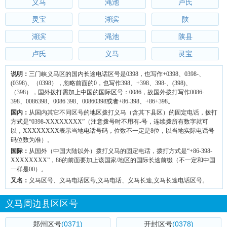
义马
渑池
卢氏
灵宝
湖滨
陕
湖滨
渑池
陕县
卢氏
义马
灵宝
说明：
三门峡义马区的国内长途电话区号是0398，也写作+0398、0398-、
(0398)、（0398），忽略前面的0，也写作398、+398、398-、(398)、
（398），国外拨打需加上中国的国际区号：0086，故国外拨打写作0086-
398、0086398、0086 398、00860398或者+86-398、+86+398。
国内：
从国内其它不同区号的地区拨打义马（含其下县区）的固定电话，拨打
方式是“0398-XXXXXXXX”（注意拨号时不用有-号，连续拨所有数字就可
以，XXXXXXXX表示当地电话号码，位数不一定是8位，以当地实际电话号
码位数为准）。
国际：
从国外（中国大陆以外）拨打义马的固定电话，拨打方式是“+86-398-
XXXXXXXX”，86的前面要加上该国家/地区的国际长途前缀（不一定和中国
一样是00）。
又名：
义马区号、义马电话区号,义马电话、义马长途,义马长途电话区号。
义马周边县区区号
郑州区号
(0371)
开封区号
(0378)